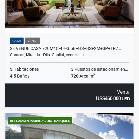
CASA
VENTA
SE VENDE CASA 720M² C-4H-3.5B+HS+BS+2M+3P+TRZ…
Caracas, Miranda - Dtto. Capital, Venezuela
5
Habitaciónes
3
Puestos de estacionamientos
2
4.5
Baños
720
Área m
Venta
US$460,000
USD
BELLA/AMPLIA/UBICACION/TRANQUILO