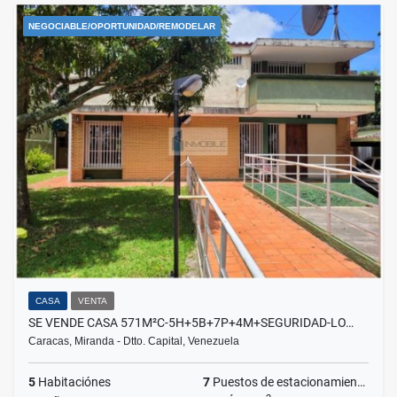
NEGOCIABLE/OPORTUNIDAD/REMODELAR
CASA
VENTA
SE VENDE CASA 571M²C-5H+5B+7P+4M+SEGURIDAD-LO…
Caracas, Miranda - Dtto. Capital, Venezuela
5
Habitaciónes
7
Puestos de estacionamientos