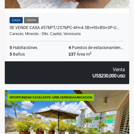
CASA
VENTA
SE VENDE CASA 457M²T/237M²C-4H+4.5B+HS+BS+3P-U…
Caracas, Miranda - Dtto. Capital, Venezuela
5
Habitaciónes
4
Puestos de estacionamientos
2
5
Baños
237
Área m
Venta
US$230,000
USD
OPORTUNIDAD EXCELENTE /URB.CERRADA/UBICACION