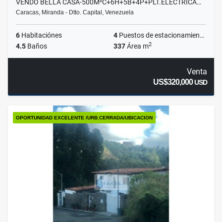
VENDO BELLA CASA-500M²C+6H+5B+4P+PLT.ELECTRICA…
Caracas, Miranda - Dtto. Capital, Venezuela
6
Habitaciónes
4
Puestos de estacionamientos
2
4.5
Baños
337
Área m
Venta
US$320,000
USD
OPORTUNIDAD EXCELENTE /URB.CERRADA/UBICACION