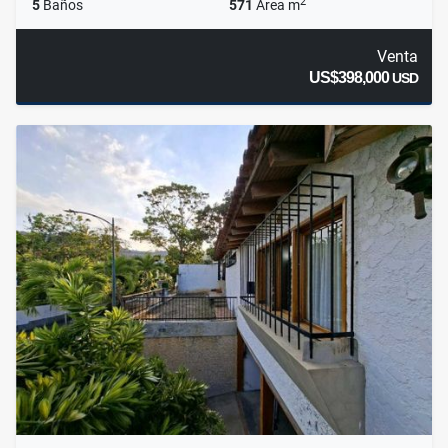
2
5
Baños
571
Área m
Venta
US$398,000
USD