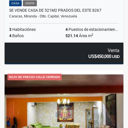
CASA
VENTA
SE VENDE CASA DE 521M2 PRADOS DEL ESTE 8267
Caracas, Miranda - Dtto. Capital, Venezuela
3
Habitaciónes
4
Puestos de estacionamientos
2
4
Baños
521.14
Área m
Venta
US$450,000
USD
BAJO DE PRECIO/ CALLE CERRADA