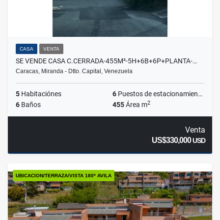
CASA
VENTA
SE VENDE CASA C.CERRADA-455M²-5H+6B+6P+PLANTA-…
Caracas, Miranda - Dtto. Capital, Venezuela
5
Habitaciónes
6
Puestos de estacionamientos
2
6
Baños
455
Área m
Venta
US$330,000
USD
UBICACION/TERRAZA/VISTA 180º AVILA