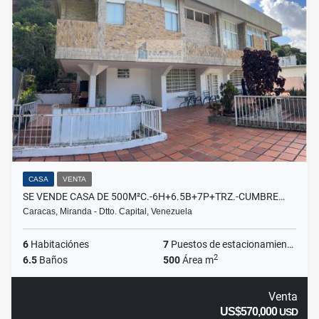
CASA
VENTA
SE VENDE CASA DE 500M²C.-6H+6.5B+7P+TRZ.-CUMBRE…
Caracas, Miranda - Dtto. Capital, Venezuela
6
Habitaciónes
7
Puestos de estacionamientos
2
6.5
Baños
500
Área m
Venta
US$570,000
USD