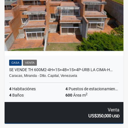
CASA
VENTA
SE VENDE TH 600M2-4H+1S+4B+1S+4P-URB LA CIMA-H…
Caracas, Miranda - Dtto. Capital, Venezuela
4
Habitaciónes
4
Puestos de estacionamientos
2
4
Baños
600
Área m
Venta
US$350,000
USD