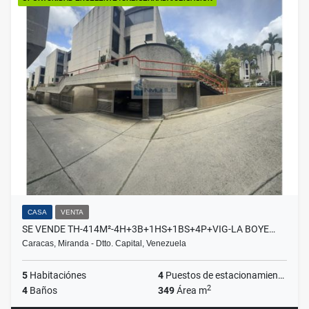
CASA
VENTA
SE VENDE TH-414M²-4H+3B+1HS+1BS+4P+VIG-LA BOYE…
Caracas, Miranda - Dtto. Capital, Venezuela
5
Habitaciónes
4
Puestos de estacionamientos
2
4
Baños
349
Área m