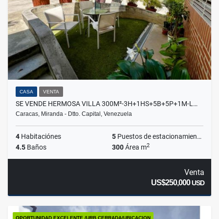
CASA
VENTA
SE VENDE HERMOSA VILLA 300M²-3H+1HS+5B+5P+1M-L…
Caracas, Miranda - Dtto. Capital, Venezuela
4
Habitaciónes
5
Puestos de estacionamientos
2
4.5
Baños
300
Área m
Venta
US$250,000
USD
OPORTUNIDAD EXCELENTE /URB.CERRADA/UBICACION