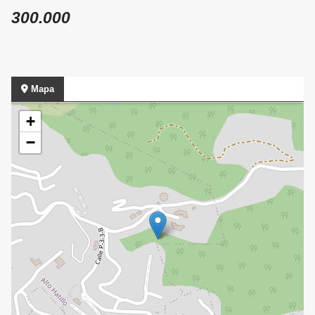
300.000
Mapa
+
−