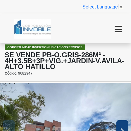
Select Language
▼
OOPORTUNIDAD INVERSION/UBICACION/PERMISOS
SE VENDE PB-O.GRIS-286M² -
4H+3.5B+3P+VIG.+JARDIN-V.AVILA-
ALTO HATILLO
Código.
9682947