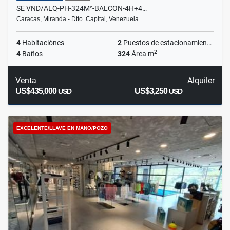
SE VND/ALQ-PH-324M²-BALCON-4H+4…
Caracas, Miranda - Dtto. Capital, Venezuela
4
Habitaciónes
2
Puestos de estacionamientos
2
4
Baños
324
Área m
Venta
Alquiler
US$435,000
US$3,250
USD
USD
EXCELENTE/LLAVE EN MANO/POZO