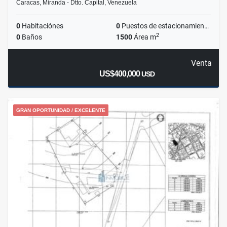
Caracas, Miranda - Dtto. Capital, Venezuela
0
Habitaciónes
0
Puestos de estacionamientos
2
0
Baños
1500
Área m
Venta
US$400,000
USD
GRAN OPORTUNIDAD / EXCELENTE