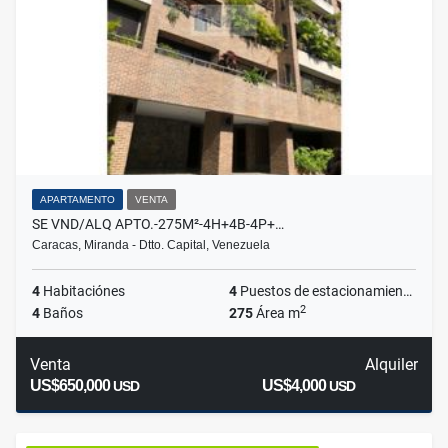
APARTAMENTO
VENTA
SE VND/ALQ APTO.-275M²-4H+4B-4P+…
Caracas, Miranda - Dtto. Capital, Venezuela
4
Habitaciónes
4
Puestos de estacionamientos
2
4
Baños
275
Área m
Venta
Alquiler
US$650,000
US$4,000
USD
USD