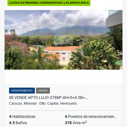
LUJO/A ESTRENAR/C.CERRADA/POZO y PLANTA/V.AVILA
APARTAMENTO
VENTA
SE VENDE APTO LUJO-378M²-4H+5+4.5B+…
Caracas, Miranda - Dtto. Capital, Venezuela
4
Habitaciónes
6
Puestos de estacionamientos
2
4.5
Baños
378
Área m