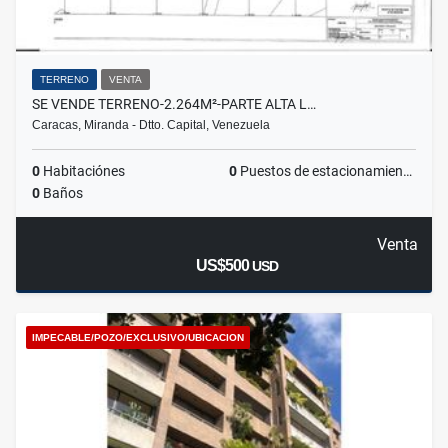
TERRENO
VENTA
SE VENDE TERRENO-2.264M²-PARTE ALTA L…
Caracas, Miranda - Dtto. Capital, Venezuela
0
Habitaciónes
0
Puestos de estacionamientos
0
Baños
Venta
US$500
USD
IMPECABLE/POZO/EXCLUSIVO/UBICACION