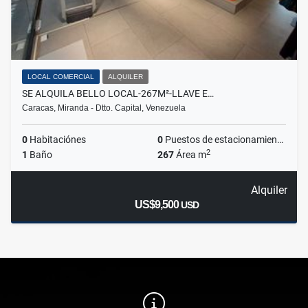
LOCAL COMERCIAL
ALQUILER
SE ALQUILA BELLO LOCAL-267M²-LLAVE E…
Caracas, Miranda - Dtto. Capital, Venezuela
0
Habitaciónes
0
Puestos de estacionamientos
2
1
Baño
267
Área m
Alquiler
US$9,500
USD