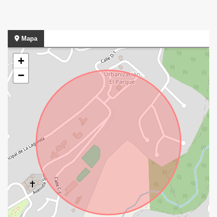
Mapa
+
−