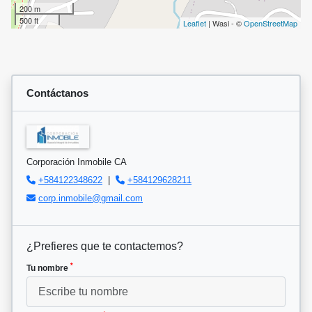
200 m
500 ft
Leaflet
| Wasi - ©
OpenStreetMap
Contáctanos
Corporación Inmobile CA
+584122348622
|
+584129628211
corp.inmobile@gmail.com
¿Prefieres que te contactemos?
*
Tu nombre