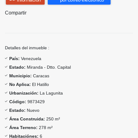
Compartir
Detalles del inmueble :
País:
Venezuela
Estado:
Miranda - Dtto. Capital
Municipio:
Caracas
No Aplica:
El Hatillo
Urbanización:
La Lagunita
Código:
9873429
Estado:
Nuevo
Área Construida:
250 m²
Área Terreno:
278 m²
Habitaciónes:
6