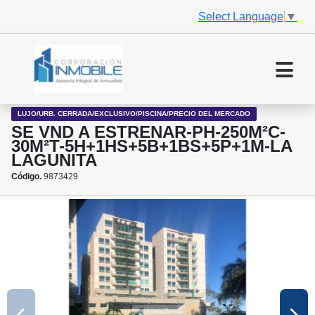
Select Language
▼
LUJO/URB. CERRADA/EXCLUSIVO/PISCINA/PRECIO DEL MERCADO
SE VND A ESTRENAR-PH-250M²C-
30M²T-5H+1HS+5B+1BS+5P+1M-LA
LAGUNITA
Código.
9873429