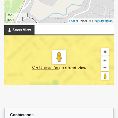
200 m
500 ft
Leaflet
| Wasi - ©
OpenStreetMap
Street View
Ver Ubicación
en
street view
Contáctanos