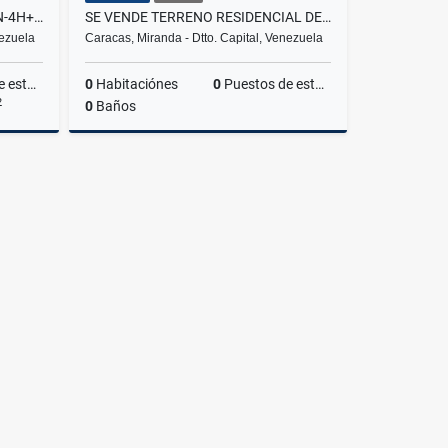
SE VND/ALQ-PH-324M²-BALCON-4H+4B+2P+VISTA+PARTE ALTA LOS PALOS GRANDES
SE VENDE TERRENO RESIDENCIAL DE 1.538M²-PARTE ALTA-LOS CHORROS-RC
nezuela
Caracas, Miranda - Dtto. Capital, Venezuela
amientos
0
Habitaciónes
0
Puestos de estacionamientos
2
0
Baños
lquiler
Venta
0
US$500