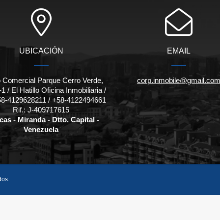
UBICACIÓN
EMAIL
 Comercial Parque Cerro Verde,
corp.inmobile@gmail.co
1 / El Hatillo Oficina Inmobiliaria /
 +58-4129628211 / +58-4122494661
Rif.: J-409717615
as - Miranda - Dtto. Capital -
Venezuela
dos.