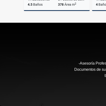
2
4.5
Baños
378
Área m
4
Baño
Venta
Venta
US$1,700,000
US$650
-Asesoría Profes
Documentos de su I