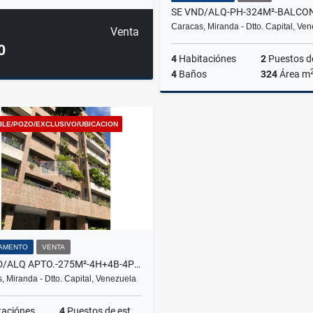
Caracas, Miranda - Dtto. Capital, Ve
Venta
0
4
Habitaciónes
2
Puestos de estacion
4
Baños
324
Área m
Venta
A
BLE/POZO/EXCLUSIVO/UBICACION
US$435,000
US$3,25
AMENTO
VENTA
SE VND/ALQ APTO.-275M²-4H+4B-4P+1M+VIG.-POZO-SEG.-COUNTRY CLUB
, Miranda - Dtto. Capital, Venezuela
taciónes
4
Puestos de estacionamientos