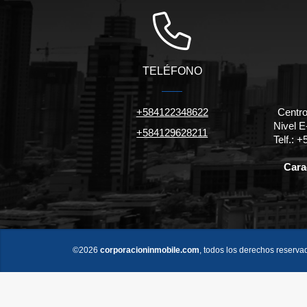
TELÉFONO
+584122348622
Centro
Nivel E-
+584129628211
Telf.:
Carac
©2026
corporacioninmobile.com
, todos los derechos reserva