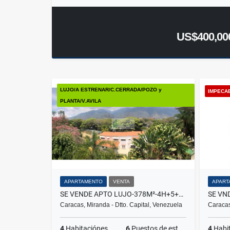
US$400,00
LUJO/A ESTRENAR/C.CERRADA/POZO y
IMPECA
PLANTA/V.AVILA
APARTAMENTO
VENTA
APART
SE VENDE APTO LUJO-378M²-4H+5+4.5B+6P+1M-PZO-PLT-CCERRADA-CAMPO ALEGRE
Caracas, Miranda - Dtto. Capital, Venezuela
Caracas
4
Habitaciónes
6
Puestos de estacionamientos
4
Habi