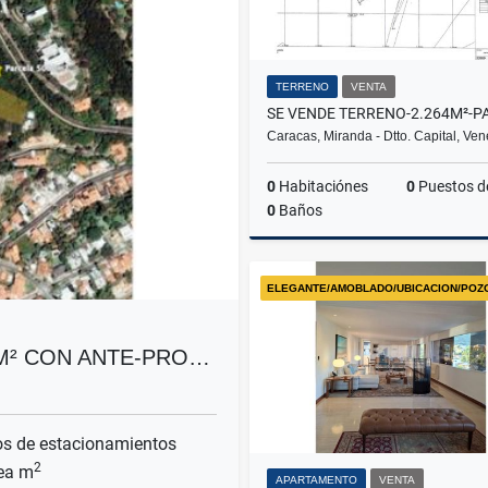
TERRENO
VENTA
Caracas, Miranda - Dtto. Capital, Ve
0
Habitaciónes
0
Puestos de estacion
0
Baños
ELEGANTE/AMOBLADO/UBICACION/POZ
US$500
0M² CON ANTE-PRO…
s de estacionamientos
2
ea m
APARTAMENTO
VENTA