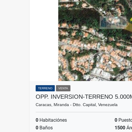
TERRENO
VENTA
OPP. INVERSION-TERRENO 5.00
Caracas, Miranda - Dtto. Capital, Venezuela
0
Habitaciónes
0
Puesto
0
Baños
1500
Ár