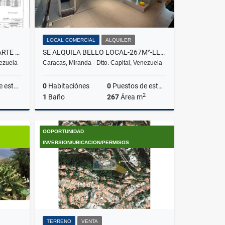
LOCAL COMERCIAL
ALQUILER
SE VENDE TERRENO-2.264M²-PARTE ALTA LOS CHORROS-EG
SE ALQUILA BELLO LOCAL-267M²-LLAVE EN MANO-LISTO-VISTA-C.C.P.C.VERDE
nezuela
Caracas, Miranda - Dtto. Capital, Venezuela
amientos
0
Habitaciónes
0
Puestos de estacionamientos
2
1
Baño
267
Área m
Venta
Alquiler
OOPORTUNIDAD
US$9,500
INVERSION/UBICACION/PERMISOS
TERRENO
VENTA