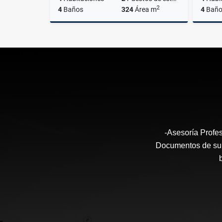
2
4
Baños
324
Área m
4
Baño
Venta
Alquiler
Venta
US$435,000
US$3,250
US$650
-Asesoría Profes
Documentos de su I