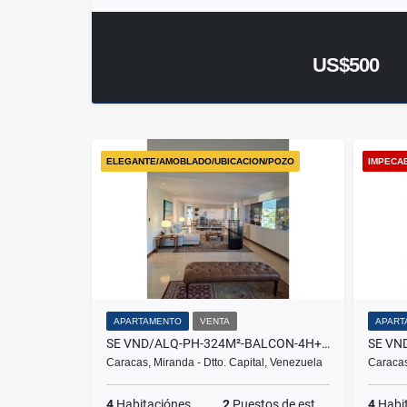
US$500
ELEGANTE/AMOBLADO/UBICACION/POZO
IMPECA
APARTAMENTO
VENTA
APART
SE VND/ALQ-PH-324M²-BALCON-4H+4B+2P+VISTA+PARTE ALTA LOS PALOS GRANDES
Caracas, Miranda - Dtto. Capital, Venezuela
Caracas
4
Habitaciónes
2
Puestos de estacionamientos
4
Habi