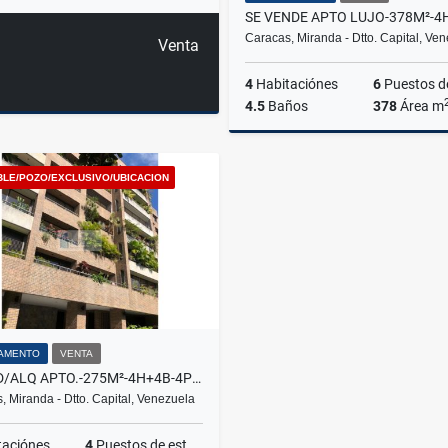
Caracas, Miranda - Dtto. Capital, Ve
Venta
4
Habitaciónes
6
Puestos de estacion
4.5
Baños
378
Área m
BLE/POZO/EXCLUSIVO/UBICACION
US$1,700,000
AMENTO
VENTA
SE VND/ALQ APTO.-275M²-4H+4B-4P+1M+VIG.-POZO-SEG.-COUNTRY CLUB
, Miranda - Dtto. Capital, Venezuela
taciónes
4
Puestos de estacionamientos