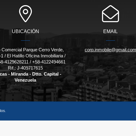
UBICACIÓN
EMAIL
 Comercial Parque Cerro Verde,
corp.inmobile@gmail.co
1 / El Hatillo Oficina Inmobiliaria /
 +58-4129628211 / +58-4122494661
Rif.: J-409717615
as - Miranda - Dtto. Capital -
Venezuela
dos.