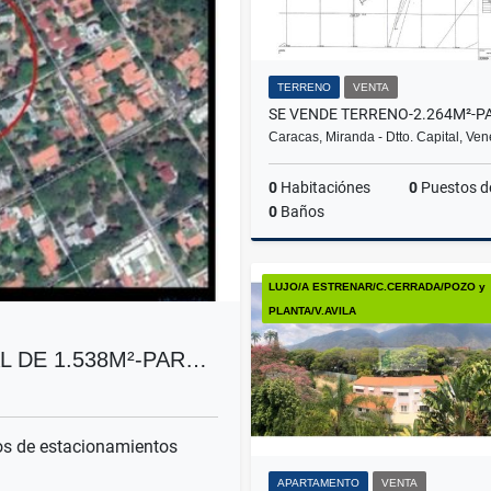
TERRENO
VENTA
Caracas, Miranda - Dtto. Capital, Ve
0
Habitaciónes
0
Puestos de estacion
0
Baños
LUJO/A ESTRENAR/C.CERRADA/POZO y
US$500
PLANTA/V.AVILA
L DE 1.538M²-PAR…
s de estacionamientos
APARTAMENTO
VENTA