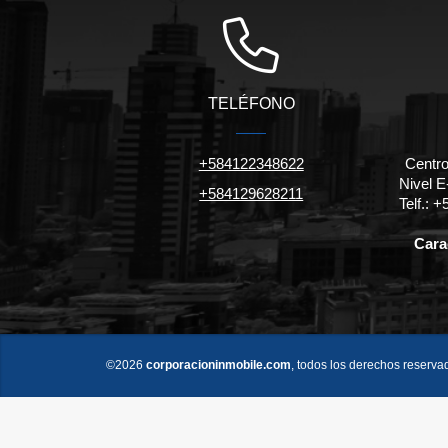
TELÉFONO
+584122348622
Centro
Nivel E-
+584129628211
Telf.:
Carac
©2026
corporacioninmobile.com
, todos los derechos reserva