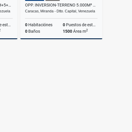
SE VENDE APTO LUJO-378M²-4H+5+4.5B+6P+1M-PZO-PLT-CCERRADA-CAMPO ALEGRE
OPP. INVERSION-TERRENO 5.000M² CON ANTE-PROYECTO-LOS CAMPITOS-RG
nezuela
Caracas, Miranda - Dtto. Capital, Venezuela
amientos
0
Habitaciónes
0
Puestos de estacionamientos
2
2
0
Baños
1500
Área m
Venta
Venta
US$400,000