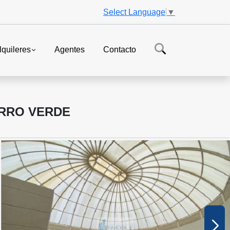
Select Language
▼
lquileres
Agentes
Contacto
ERRO VERDE