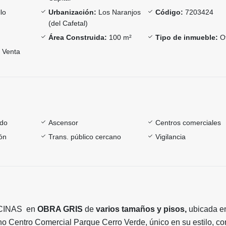
llo
Urbanización:
Los Naranjos
Código:
7203424
(del Cafetal)
Área Construida:
100 m²
Tipo de inmueble:
Of
Venta
ado
Ascensor
Centros comerciales
ón
Trans. público cercano
Vigilancia
CINAS en
OBRA GRIS
de
varios tamaños y pisos,
ubicada en
o Centro Comercial Parque Cerro Verde, único en su estilo, co