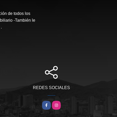
ción de todos los
iliario -También le
.
REDES SOCIALES
m
Facebook
Instagram