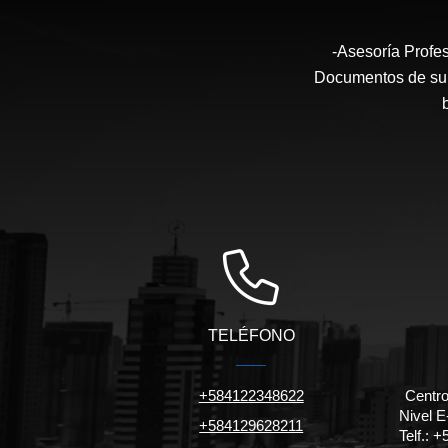
-Asesoría Profes
Documentos de su I
TELÉFONO
+584122348622
Centro
Nivel E-
+584129628211
Telf.: