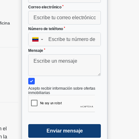
*
Correo electrónico
icina
*
Número de teléfono
▼
*
Mensaje
Acepto recibir información sobre ofertas
inmobiliarias
 el
Enviar mensaje
n la