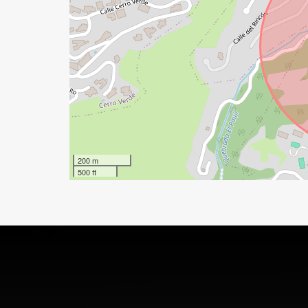
200 m
500 ft