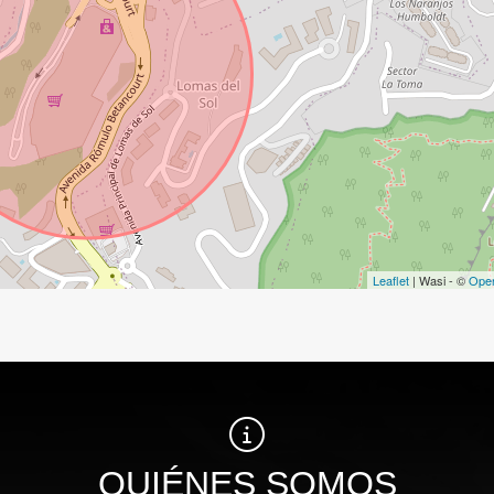
Leaflet
| Wasi - ©
Ope
QUIÉNES SOMOS